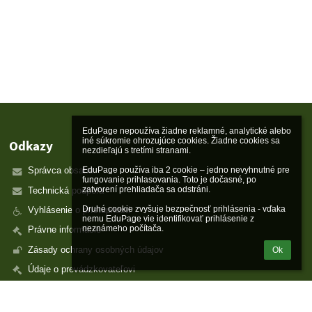
EduPage nepoužíva žiadne reklamné, analytické alebo 
iné súkromie ohrozujúce cookies. Žiadne cookies sa 
Odkazy
nezdieľajú s tretími stranami.

EduPage používa iba 2 cookie – jedno nevyhnutné pre 
Správca obsahu
fungovanie prihlasovania. Toto je dočasné, po 
zatvorení prehliadača sa odstráni.

Technická podpora
Druhé cookie zvyšuje bezpečnosť prihlásenia - vďaka 
Vyhlásenie o prístupnosti
nemu EduPage vie identifikovať prihlásenie z 
neznámeho počítača.
Právne informácie
Zásady ochrany osobných údajov
Ok
Údaje o prevádzkovateľovi
Mapa stránok